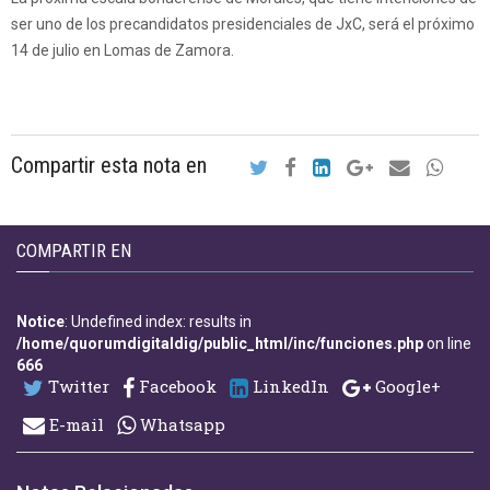
ser uno de los precandidatos presidenciales de JxC, será el próximo
14 de julio en Lomas de Zamora.
Compartir esta nota en
COMPARTIR EN
Notice
: Undefined index: results in
/home/quorumdigitaldig/public_html/inc/funciones.php
on line
666
Twitter
Facebook
LinkedIn
Google+
E-mail
Whatsapp