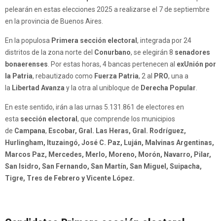
pelearán en estas elecciones 2025 a realizarse el 7 de septiembre
en la provincia de Buenos Aires.
En la populosa
Primera sección electoral
, integrada por 24
distritos de la zona norte del
Conurbano
, se elegirán 8
senadores
bonaerenses
. Por estas horas, 4 bancas pertenecen al
exUnión por
la Patria
, rebautizado como
Fuerza Patria
, 2 al
PRO
, una a
la
Libertad Avanza
y la otra al unibloque de
Derecha Popular
.
En este sentido, irán a las urnas 5.131.861 de electores en
esta
sección electoral
, que comprende los municipios
de
Campana
,
Escobar, Gral. Las Heras, Gral. Rodríguez,
Hurlingham, Ituzaingó, José C. Paz, Luján, Malvinas Argentinas,
Marcos Paz, Mercedes, Merlo, Moreno, Morón, Navarro, Pilar,
San Isidro, San Fernando, San Martín, San Miguel, Suipacha,
Tigre, Tres de Febrero y Vicente López.