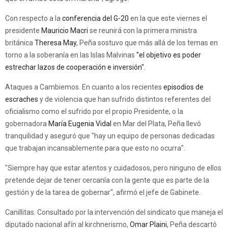
Con respecto a la
conferencia del G-20
en la que este viernes el
presidente
Mauricio Macri
se reunirá con la primera ministra
británica
Theresa May
, Peña sostuvo que más allá de los temas en
torno a la soberanía en las Islas Malvinas
"el objetivo es poder
estrechar lazos de cooperación e inversión".
Ataques a Cambiemos. En cuanto a los recientes
episodios de
escraches
y de violencia que han sufrido distintos referentes del
oficialismo como el sufrido por el propio Presidente, o la
gobernadora
María Eugenia Vidal
en Mar del Plata, Peña llevó
tranquilidad y aseguró que "hay un equipo de personas dedicadas
que trabajan incansablemente para que esto no ocurra".
"Siempre hay que estar atentos y cuidadosos, pero ninguno de ellos
pretende dejar de tener cercanía con la gente que es parte de la
gestión y de la tarea de gobernar", afirmó el jefe de Gabinete.
Canillitas. Consultado por la intervención del sindicato que maneja el
diputado nacional afín al kirchnerismo,
Omar Plaini
, Peña descartó