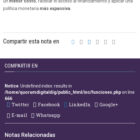
un
menor costo
, facilitar el acceso al financiamiento y aplicar una
política monetaria
más expansiva
.
Compartir esta nota en
COMPARTIR EN
Notice
: Undefined index: results in
/home/quorumdigitaldig/public_html/inc/funciones.php
on line
666
Twitter
Facebook
LinkedIn
Google+
E-mail
Whatsapp
Notas Relacionadas